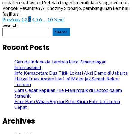
updatecepat.web.id Setelah tragedi memilukan yang menimpa
Pondok Pesantren Al Khoziny Sidoarjo, pembangunan kembali
fasilitas...
Posts
Previous
1
2
3
4
5
6
…
10
Next
Search
pagination
Search
Recent Posts
Garuda Indonesia Tambah Rute Penerbangan
Internasional
Info Kemacetan: Dua Titik Lokasi Aksi Demo di Jakarta
Harga Emas Antam Hari Ini Melonjak Sentuh Rekor
Terbaru
Cara Cepat Rapikan File Menumpuk di Laptop dalam
Semenit
Fitur Baru WhatsApp Ini Bikin Kirim Foto Jadi Lebih
Cepat
Archives