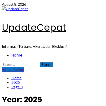
Skip
August 8, 2026
to
content
UpdateCepat
Informasi Terbaru, Akurat, dan Eksklusif
Primary
Home
Menu
Search
for:
Watch Online
Home
2025
Page 3
Year:
2025