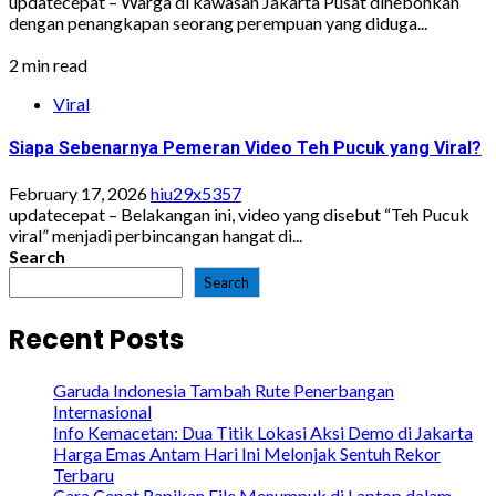
updatecepat – Warga di kawasan Jakarta Pusat dihebohkan
dengan penangkapan seorang perempuan yang diduga...
2 min read
Viral
Siapa Sebenarnya Pemeran Video Teh Pucuk yang Viral?
February 17, 2026
hiu29x5357
updatecepat – Belakangan ini, video yang disebut “Teh Pucuk
viral” menjadi perbincangan hangat di...
Search
Search
Recent Posts
Garuda Indonesia Tambah Rute Penerbangan
Internasional
Info Kemacetan: Dua Titik Lokasi Aksi Demo di Jakarta
Harga Emas Antam Hari Ini Melonjak Sentuh Rekor
Terbaru
Cara Cepat Rapikan File Menumpuk di Laptop dalam