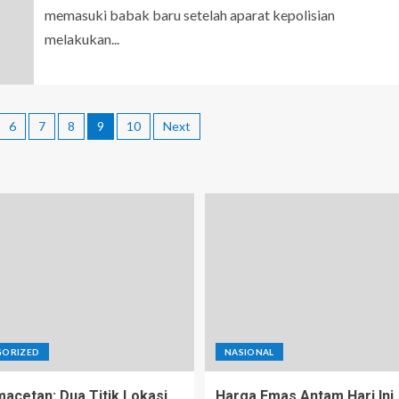
memasuki babak baru setelah aparat kepolisian
melakukan...
6
7
8
9
10
Next
GORIZED
NASIONAL
macetan: Dua Titik Lokasi
Harga Emas Antam Hari Ini