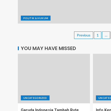
POLITIK & HUKUM
Previous
1
…
YOU MAY HAVE MISSED
UNCATEGORIZED
UNCATE
Garuda Indonesia Tambah Rute
Info Ke