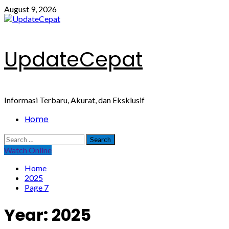
Skip
August 9, 2026
to
content
UpdateCepat
Informasi Terbaru, Akurat, dan Eksklusif
Primary
Home
Menu
Search
for:
Watch Online
Home
2025
Page 7
Year:
2025