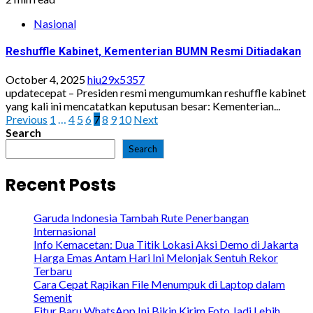
Nasional
Reshuffle Kabinet, Kementerian BUMN Resmi Ditiadakan
October 4, 2025
hiu29x5357
updatecepat – Presiden resmi mengumumkan reshuffle kabinet
yang kali ini mencatatkan keputusan besar: Kementerian...
Posts
Previous
1
…
4
5
6
7
8
9
10
Next
Search
pagination
Search
Recent Posts
Garuda Indonesia Tambah Rute Penerbangan
Internasional
Info Kemacetan: Dua Titik Lokasi Aksi Demo di Jakarta
Harga Emas Antam Hari Ini Melonjak Sentuh Rekor
Terbaru
Cara Cepat Rapikan File Menumpuk di Laptop dalam
Semenit
Fitur Baru WhatsApp Ini Bikin Kirim Foto Jadi Lebih