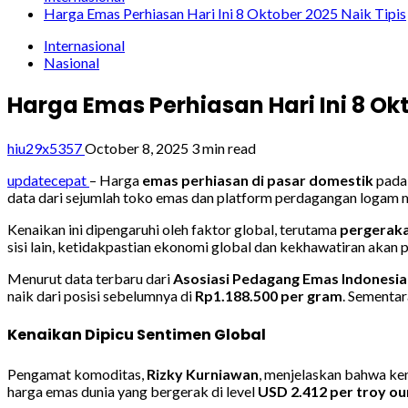
Harga Emas Perhiasan Hari Ini 8 Oktober 2025 Naik Tipis
Internasional
Nasional
Harga Emas Perhiasan Hari Ini 8 Okt
hiu29x5357
October 8, 2025
3 min read
updatecepat
– Harga
emas perhiasan di pasar domestik
pada 
data dari sejumlah toko emas dan platform perdagangan logam mu
Kenaikan ini dipengaruhi oleh faktor global, terutama
pergeraka
sisi lain, ketidakpastian ekonomi global dan kekhawatiran akan 
Menurut data terbaru dari
Asosiasi Pedagang Emas Indonesia 
naik dari posisi sebelumnya di
Rp1.188.500 per gram
. Sementar
Kenaikan Dipicu Sentimen Global
Pengamat komoditas,
Rizky Kurniawan
, menjelaskan bahwa ken
harga emas dunia yang bergerak di level
USD 2.412 per troy o