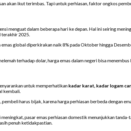
an akan ikut terimbas. Tapi untuk perhiasan, faktor ongkos pembua
nsi menguat dalam beberapa hari ke depan. Hal ini seiring meni
 terakhir 2025.
n emas global diperkirakan naik 8% pada Oktober hingga Desember
 melemah terhadap dolar, harga emas dalam negeri bisa menembus R
 menyarankan untuk memperhatikan
kadar karat, kadar logam c
l kembali.
 pembeli harus bijak, karena harga perhiasan berbeda dengan emas
meningkat, pasar emas perhiasan domestik menunjukkan tanda-tanda
masih penuh ketidakpastian.