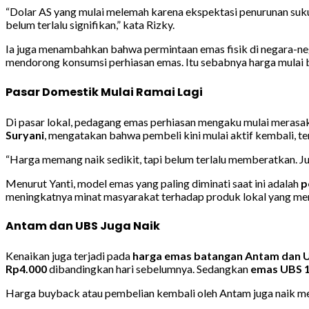
“Dolar AS yang mulai melemah karena ekspektasi penurunan suku 
belum terlalu signifikan,” kata Rizky.
Ia juga menambahkan bahwa permintaan emas fisik di negara-nega
mendorong konsumsi perhiasan emas. Itu sebabnya harga mulai b
Pasar Domestik Mulai Ramai Lagi
Di pasar lokal, pedagang emas perhiasan mengaku mulai merasaka
Suryani
, mengatakan bahwa pembeli kini mulai aktif kembali, t
“Harga memang naik sedikit, tapi belum terlalu memberatkan. Jus
Menurut Yanti, model emas yang paling diminati saat ini adalah
p
meningkatnya minat masyarakat terhadap produk lokal yang me
Antam dan UBS Juga Naik
Kenaikan juga terjadi pada
harga emas batangan Antam dan 
Rp4.000
dibandingkan hari sebelumnya. Sedangkan
emas UBS 
Harga buyback atau pembelian kembali oleh Antam juga naik m