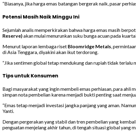
“Biasanya, jika harga emas batangan bergerak naik, pasar perhias
Potensi Masih Naik Minggu Ini
Sejumlah analis memperkirakan bahwa harga emas masih berpote
Reserve)
akan mulai menurunkan suku bunga acuan pada kuartal
Menurut laporan lembaga riset
Bloomridge Metals
, permintaa
di Asia Tenggara, diyakini akan ikut terdorong.
“Jika sentimen global tetap mendukung dan rupiah tidak terlalu
Tips untuk Konsumen
Bagi masyarakat yang ingin membeli emas perhiasan, para ahli
simpan nota pembelian karena menjadi bukti penting saat menjua
“Emas tetap menjadi investasi jangka panjang yang aman. Namun,
Yanti.
Dengan pergerakan yang stabil dan tren pembelian yang kembali 
penguatan menjelang akhir tahun, di tengah situasi global yang 