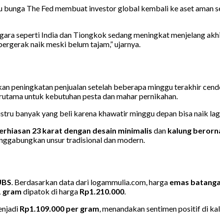
bunga The Fed membuat investor global kembali ke aset aman sepe
ra seperti India dan Tiongkok sedang meningkat menjelang akhir 
ergerak naik meski belum tajam,” ujarnya.
n peningkatan penjualan setelah beberapa minggu terakhir cenderu
erutama untuk kebutuhan pesta dan mahar pernikahan.
tru banyak yang beli karena khawatir minggu depan bisa naik lagi,
erhiasan 23 karat dengan desain minimalis
dan
kalung beror
nggabungkan unsur tradisional dan modern.
UBS
. Berdasarkan data dari logammulia.com, harga
emas batanga
1 gram
dipatok di harga
Rp1.210.000
.
enjadi
Rp1.109.000 per gram
, menandakan sentimen positif di ka