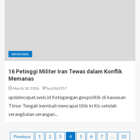
NASIONAL
16 Petinggi Militer Iran Tewas dalam Konflik
Memanas
March 18, 2026
hiu29x5357
updatecepat.web.id Ketegangan geopolitik di kawasan
Timur Tengah kembali mencapai titik kritis setelah
serangkaian serangan...
Previous
1
2
3
4
5
6
7
…
22