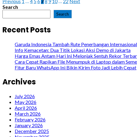
Posts
Previous
1
…
4
5
6
7
8
9
10
…
22
Next
Search
pagination
Search
Recent Posts
Garuda Indonesia Tambah Rute Penerbangan Internasional
Info Kemacetan: Dua Titik Lokasi Aksi Demo di Jakarta
Harga Emas Antam Hari Ini Melonjak Sentuh Rekor Terba
Cara Cepat Rapikan File Menumpuk di Laptop dalam Seme
Fitur Baru WhatsApp Ini Bikin Kirim Foto Jadi Lebih Cepat
Archives
July 2026
May 2026
April 2026
March 2026
February 2026
January 2026
December 2025
November 2025