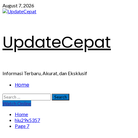
Skip
August 7, 2026
to
content
UpdateCepat
Informasi Terbaru, Akurat, dan Eksklusif
Primary
Home
Menu
Search
for:
Watch Online
Home
hiu29x5357
Page 7