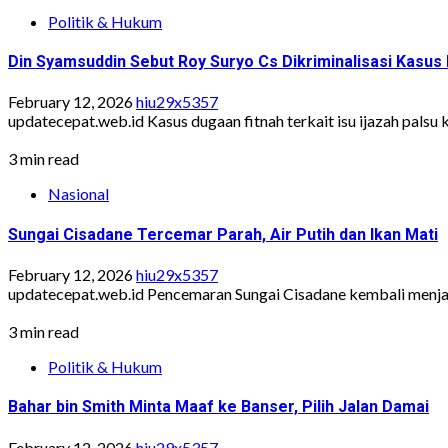
Politik & Hukum
Din Syamsuddin Sebut Roy Suryo Cs Dikriminalisasi Kasus 
February 12, 2026
hiu29x5357
updatecepat.web.id Kasus dugaan fitnah terkait isu ijazah palsu k
3 min read
Nasional
Sungai Cisadane Tercemar Parah, Air Putih dan Ikan Mati
February 12, 2026
hiu29x5357
updatecepat.web.id Pencemaran Sungai Cisadane kembali menjadi
3 min read
Politik & Hukum
Bahar bin Smith Minta Maaf ke Banser, Pilih Jalan Damai
February 12, 2026
hiu29x5357