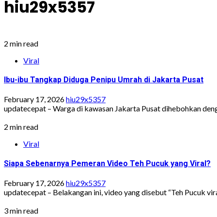
hiu29x5357
2 min read
Viral
Ibu-ibu Tangkap Diduga Penipu Umrah di Jakarta Pusat
February 17, 2026
hiu29x5357
updatecepat – Warga di kawasan Jakarta Pusat dihebohkan den
2 min read
Viral
Siapa Sebenarnya Pemeran Video Teh Pucuk yang Viral?
February 17, 2026
hiu29x5357
updatecepat – Belakangan ini, video yang disebut “Teh Pucuk vira
3 min read