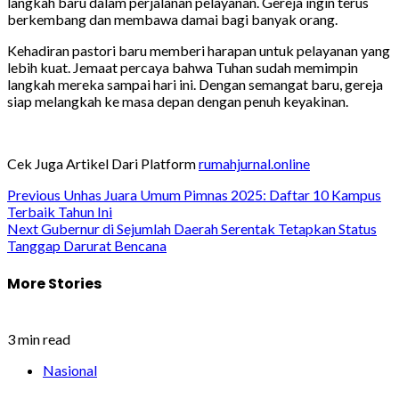
langkah baru dalam perjalanan pelayanan. Gereja ingin terus
berkembang dan membawa damai bagi banyak orang.
Kehadiran pastori baru memberi harapan untuk pelayanan yang
lebih kuat. Jemaat percaya bahwa Tuhan sudah memimpin
langkah mereka sampai hari ini. Dengan semangat baru, gereja
siap melangkah ke masa depan dengan penuh keyakinan.
Cek Juga Artikel Dari Platform
rumahjurnal.online
Post
Previous
Unhas Juara Umum Pimnas 2025: Daftar 10 Kampus
Terbaik Tahun Ini
navigation
Next
Gubernur di Sejumlah Daerah Serentak Tetapkan Status
Tanggap Darurat Bencana
More Stories
3 min read
Nasional