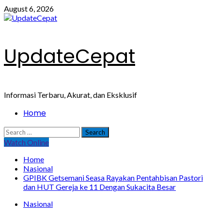
Skip
August 6, 2026
to
content
UpdateCepat
Informasi Terbaru, Akurat, dan Eksklusif
Primary
Home
Menu
Search
for:
Watch Online
Home
Nasional
GPIBK Getsemani Seasa Rayakan Pentahbisan Pastori
dan HUT Gereja ke 11 Dengan Sukacita Besar
Nasional