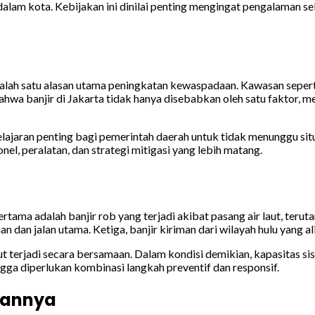
dalam kota. Kebijakan ini dinilai penting mengingat pengalaman
 salah satu alasan utama peningkatan kewaspadaan. Kawasan seper
a banjir di Jakarta tidak hanya disebabkan oleh satu faktor, me
jaran penting bagi pemerintah daerah untuk tidak menunggu situ
el, peralatan, dan strategi mitigasi yang lebih matang.
tama adalah banjir rob yang terjadi akibat pasang air laut, terutam
an jalan utama. Ketiga, banjir kiriman dari wilayah hulu yang al
 terjadi secara bersamaan. Dalam kondisi demikian, kapasitas si
ga diperlukan kombinasi langkah preventif dan responsif.
sannya