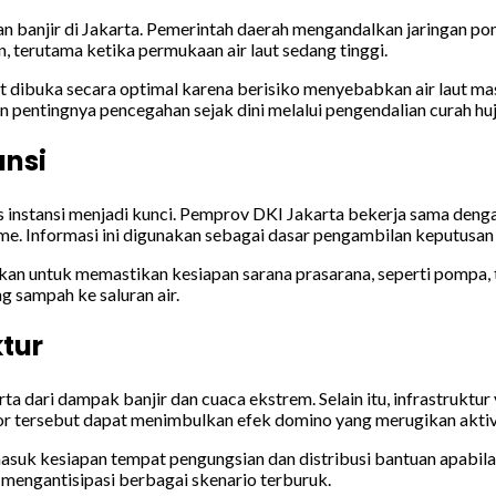
an banjir di Jakarta. Pemerintah daerah mengandalkan jaringan 
, terutama ketika permukaan air laut sedang tinggi.
dapat dibuka secara optimal karena berisiko menyebabkan air laut
pentingnya pencegahan sejak dini melalui pengendalian curah huja
ansi
 instansi menjadi kunci. Pemprov DKI Jakarta bekerja sama denga
ime. Informasi ini digunakan sebagai dasar pengambilan keputusan
batkan untuk memastikan kesiapan sarana prasarana, seperti pompa,
 sampah ke saluran air.
tur
a dari dampak banjir dan cuaca ekstrem. Selain itu, infrastruktur v
r tersebut dapat menimbulkan efek domino yang merugikan aktivi
suk kesiapan tempat pengungsian dan distribusi bantuan apabila 
 mengantisipasi berbagai skenario terburuk.