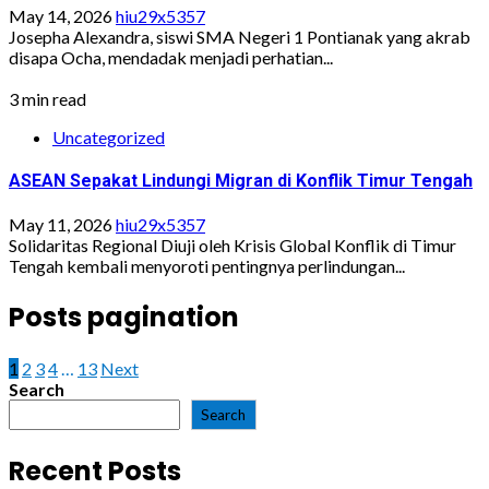
May 14, 2026
hiu29x5357
Josepha Alexandra, siswi SMA Negeri 1 Pontianak yang akrab
disapa Ocha, mendadak menjadi perhatian...
3 min read
Uncategorized
ASEAN Sepakat Lindungi Migran di Konflik Timur Tengah
May 11, 2026
hiu29x5357
Solidaritas Regional Diuji oleh Krisis Global Konflik di Timur
Tengah kembali menyoroti pentingnya perlindungan...
Posts pagination
1
2
3
4
…
13
Next
Search
Search
Recent Posts