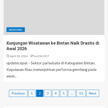
NASIONAL
Kunjungan Wisatawan ke Bintan Naik Drastis di
Awal 2026
April 18, 2026
hiu29x5357
updatecepat – Sektor pariwisata di Kabupaten Bintan,
Kepulauan Riau, menunjukkan performa gemilang pada
awal...
Previous
1
2
3
4
5
…
13
Next