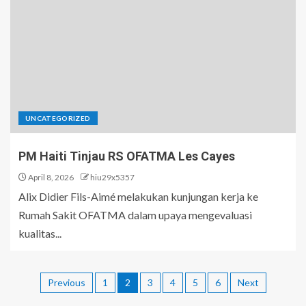
UNCATEGORIZED
PM Haiti Tinjau RS OFATMA Les Cayes
April 8, 2026
hiu29x5357
Alix Didier Fils-Aimé melakukan kunjungan kerja ke
Rumah Sakit OFATMA dalam upaya mengevaluasi
kualitas...
Previous
1
2
3
4
5
6
Next