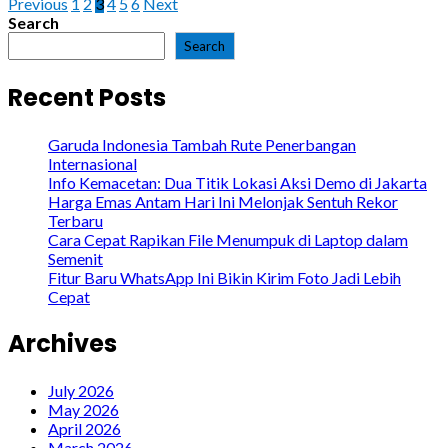
Previous
1
2
3
4
5
6
Next
Search
Search
Recent Posts
Garuda Indonesia Tambah Rute Penerbangan
Internasional
Info Kemacetan: Dua Titik Lokasi Aksi Demo di Jakarta
Harga Emas Antam Hari Ini Melonjak Sentuh Rekor
Terbaru
Cara Cepat Rapikan File Menumpuk di Laptop dalam
Semenit
Fitur Baru WhatsApp Ini Bikin Kirim Foto Jadi Lebih
Cepat
Archives
July 2026
May 2026
April 2026
March 2026