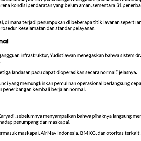
arena kondisi pendaratan yang belum aman, sementara 31 penerbang
 di mana terjadi penumpukan di beberapa titik layanan seperti ar
prosedur keselamatan dan standar pelayanan.
mal
gangguan infrastruktur, Yudistiawan menegaskan bahwa sistem dra
.
etiga landasan pacu dapat dioperasikan secara normal,” jelasnya.
unci yang memungkinkan pemulihan operasional berlangsung cepat
an penerbangan kembali berjalan normal.
Karyadi, sebelumnya menyampaikan bahwa pihaknya langsung men
rhadap penumpang dan maskapai.
 termasuk maskapai, AirNav Indonesia, BMKG, dan otoritas terkait