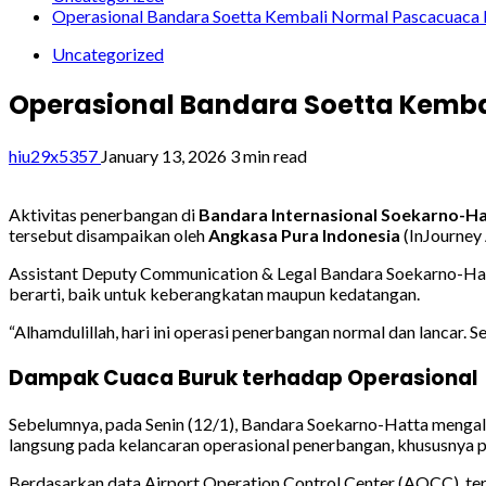
Operasional Bandara Soetta Kembali Normal Pascacuaca
Uncategorized
Operasional Bandara Soetta Kemb
hiu29x5357
January 13, 2026
3 min read
Aktivitas penerbangan di
Bandara Internasional Soekarno-H
tersebut disampaikan oleh
Angkasa Pura Indonesia
(InJourney 
Assistant Deputy Communication & Legal Bandara Soekarno-Hatt
berarti, baik untuk keberangkatan maupun kedatangan.
“Alhamdulillah, hari ini operasi penerbangan normal dan lancar. S
Dampak Cuaca Buruk terhadap Operasional
Sebelumnya, pada Senin (12/1), Bandara Soekarno-Hatta mengala
langsung pada kelancaran operasional penerbangan, khususnya pa
Berdasarkan data Airport Operation Control Center (AOCC), te