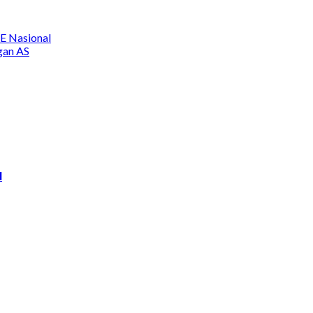
E Nasional
gan AS
l