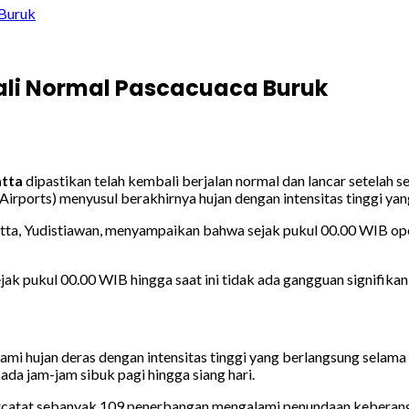
 Buruk
ali Normal Pascacuaca Buruk
atta
dipastikan telah kembali berjalan normal dan lancar setelah
Airports) menyusul berakhirnya hujan dengan intensitas tinggi y
a, Yudistiawan, menyampaikan bahwa sejak pukul 00.00 WIB oper
ejak pukul 00.00 WIB hingga saat ini tidak ada gangguan signifikan,
mi hujan deras dengan intensitas tinggi yang berlangsung selam
da jam-jam sibuk pagi hingga siang hari.
rcatat sebanyak 109 penerbangan mengalami penundaan keberangk