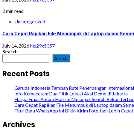
2 min read
Uncategorized
Cara Cepat Rapikan File Menumpuk di Laptop dalam Semen
July 14, 2026
hiu29x5357
Search
Search
Recent Posts
Garuda Indonesia Tambah Rute Penerbangan Internasional
Info Kemacetan: Dua Titik Lokasi Aksi Demo di Jakarta
Harga Emas Antam Hari Ini Melonjak Sentuh Rekor Terba
Cara Cepat Rapikan File Menumpuk di Laptop dalam Seme
Fitur Baru WhatsApp Ini Bikin Kirim Foto Jadi Lebih Cepat
Archives