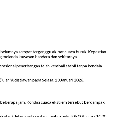
 sebelumnya sempat terganggu akibat cuaca buruk. Kepastian
ang melanda kawasan bandara dan sekitarnya.
asional penerbangan telah kembali stabil tanpa kendala
” ujar Yudistiawan pada Selasa, 13 Januari 2026.
a beberapa jam. Kondisi cuaca ekstrem tersebut berdampak
atan (delay) pada rentang waktu pukul 06.00 hingga 14.00